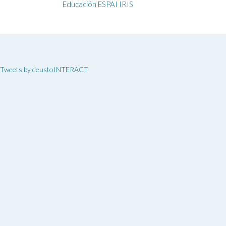
de
Educación ESPAI IRIS
la
entrada
Tweets by deustoINTERACT