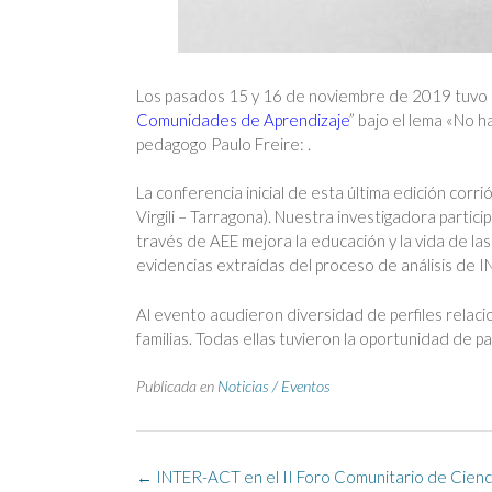
Los pasados 15 y 16 de noviembre de 2019 tuvo l
Comunidades de Aprendizaje
” bajo el lema
«No ha
pedagogo Paulo Freire: .
La conferencia inicial de esta última edición corri
Virgili – Tarragona). Nuestra investigadora partic
través de AEE mejora la educación y la vida de l
evidencias extraídas del proceso de análisis de 
Al evento acudieron diversidad de perfiles relaci
familias. Todas ellas tuvieron la oportunidad de pa
Publicada en
Noticias / Eventos
Navegación
←
INTER-ACT en el II Foro Comunitario de Cienc