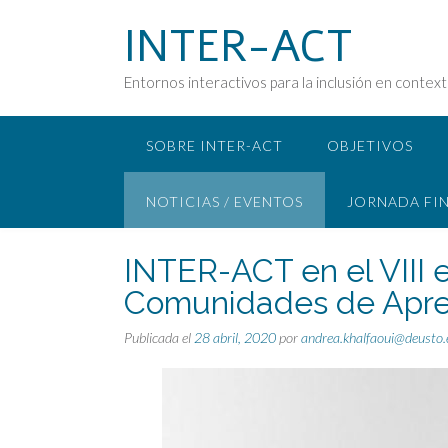
Saltar
INTER-ACT
al
contenido
Entornos interactivos para la inclusión en contex
SOBRE INTER-ACT
OBJETIVOS
NOTICIAS / EVENTOS
JORNADA FI
INTER-ACT en el VIII 
Comunidades de Apre
Publicada el
28 abril, 2020
por
andrea.khalfaoui@deusto.