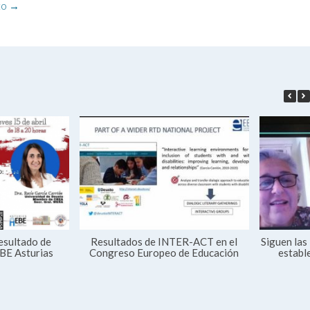
to
→
esultado de
Resultados de INTER-ACT en el
Siguen las
BE Asturias
Congreso Europeo de Educación
establ