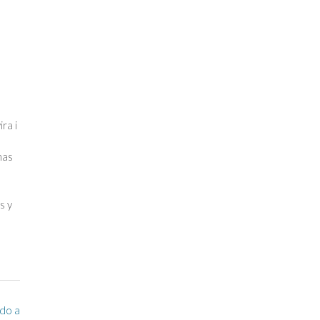
ra i
mas
s y
ndo a