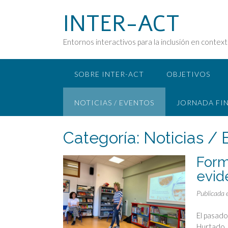
Saltar
INTER-ACT
al
contenido
Entornos interactivos para la inclusión en contex
SOBRE INTER-ACT
OBJETIVOS
NOTICIAS / EVENTOS
JORNADA FI
Categoría:
Noticias / 
Form
evide
Publicada 
El pasado
Hurtado, 