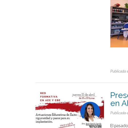
Publicada 
Pres
en A
Publicada 
El pasado