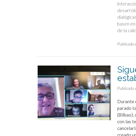
interacci
desarroll
dialógica
basen en 
de la cal
Publicada 
Sigu
esta
Publicada 
Durante e
parado ta
(Bilbao),
con las t
cancelarl
creado un