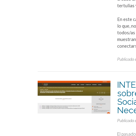
tertulias
En este c
lo que, n
todos/as 
muestran 
conectar
Publicada 
INTE
sobr
Soci
Nece
Publicada 
El pasado