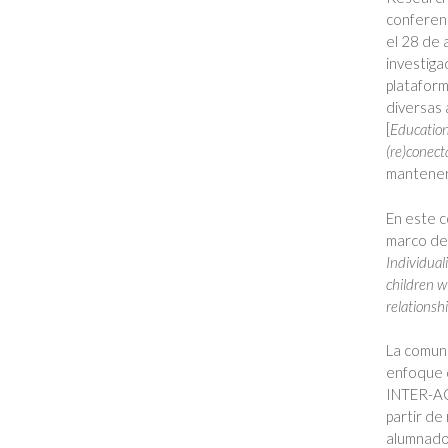
conferenc
el 28 de 
investiga
plataform
diversas 
[
Education
(re)conec
mantener 
En este c
marco de 
Individual
children w
relationshi
La comuni
enfoque d
INTER-ACT
partir de
alumnado,