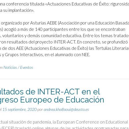
una conferencia titulada «Actuaciones Educativas de Éxito: rigurosid
a su implantación».
 organizado por Asturias AEBE (Asociación por una Educación Basad
s) acogió a más de 140 participantes entre los que se encontraban
 voluntarios y demás comunidad educativa. Entre los temas tratados
on resultados del proyecto INTER-ACT. En concreto, se profundizó
o de dos AEE (Actuaciones Educativas de Éxito) las Tertulias Literaria
s y Grupos Interactivos, en el alumnado con NEE.
en
Noticias / Eventos
ltados de INTER-ACT en el
reso Europeo de Educación
el
15 septiembre, 2020
por
andrea.khalfaoui@deusto.es
ctual situación de pandemia, la European Conference on Educational
(ECER) trasladó online algunas de las actividades programadas para 