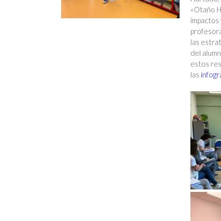
«Otaño He
impactos 
profesor
las estra
del alumn
estos res
las
infogr