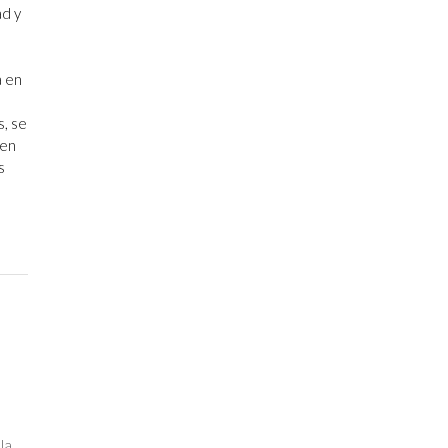
ad y
a en
, se
 en
s
la