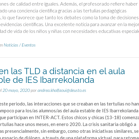
ones de calidad entre iguales. Además, el profesorado refiere haber
ado una conciencia científica gracias a las tertulias pedagógicas
s, lo que favorece que tanto los debates como la toma de decisiones
evidencias científicas. Una excelente noticia para avanzar en la mejo
idad de vida de los niños y niñas con necesidades educativas especial
en
Noticias / Eventos
en las TLD a distancia en el aula
ble de IES Ibarrekolanda
el
20 mayo, 2020
por
andrea.khalfaoui@deusto.es
ste periodo, las interacciones que se creaban en las tertulias no han
mpoco para los/as alumnos/as del aula estable de IES Ibarrekolanda
 que participan en INTER-ACT. Estos chicos y chicas (13-18) comenz
ertulias hace unos meses, en enero 2020. La crisis sanitaria obligó a
as presencialmente, sin embargo, como otras iniciativas similares, se
 espacio de diálogo, a través de una plataforma virtual, para retoma