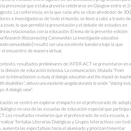
ia presencial que estaba prevista celebrarse en Glasgow entre el 2
agosto. La conferencia, en la que cada año se citan alrededor de 30
dores e investigadoras de todo el mundo, se llevó a cabo a través de
a zoom, lo que permitió la presentación y el debate de estudios en
áreas relacionadas con la educación. El lema de la presente edición
al Research (Re)connecting Communities La investigación educativa
tando comunidades
] resultó ser una excelente bandera bajo la que
el encuentro de manera virtual.
ontexto, resultados preliminares de INTER-ACT se presentaron en e
la división de educación inclusiva. La comunicación, titulada “
From
ism to Interactionism: a study of dialogic education and the impact on teachi
ith disabilities”, obtuvo una excelente acogida durante la sesión “Voicing incl
ps: A dialogic view
”.
cación se centró en explorar el impacto en el profesorado de adopt
ialógico en una de las escuelas de educación especial que participa 
. Los resultados revelaron que el profesorado de esta escuela, a
 realizar Tertulias Literarias Dialógicas y Grupos Interactivos con todo
 aumenta las expectativas hacia el alumnado y priorizan fomentar