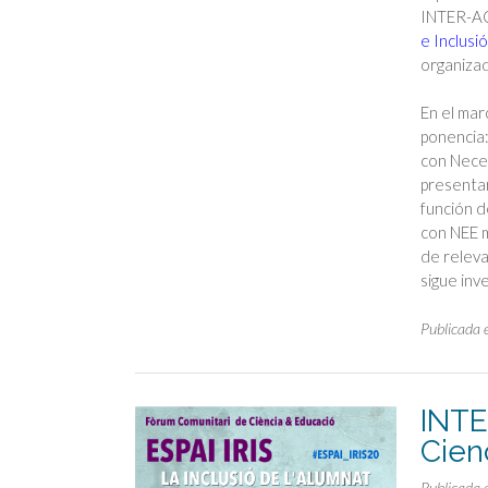
INTER-AC
e Inclusi
organizad
En el mar
ponencia:
con Neces
presentar
función d
con NEE m
de releva
sigue in
Publicada 
INTE
Cien
Publicada 