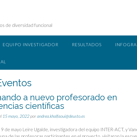
tos de diversidad funcional
EQUIPO INVESTIGADOR
RESULTADOS
INFOGRA
NAL
Eventos
ando a nuevo profesorado en
ncias científicas
el
15 mayo, 2022
por
andrea.khalfaoui@deusto.es
 9 de mayo Leire Ugalde, investigadora del equipo INTER-ACT, y Va
una de las profesoras participantes en el proyecto, visitaron la escue