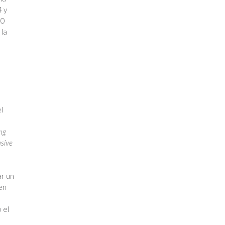
4 y
00
 la
l
ng
usive
ar un
en
 el