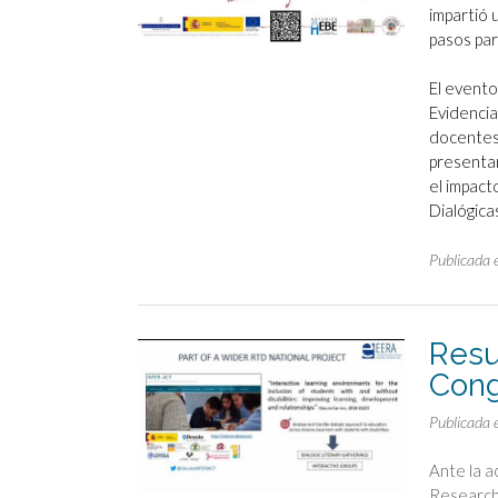
impartió 
pasos par
El evento
Evidencia
docentes,
presentar
el impact
Dialógica
Publicada 
Resu
Cong
Publicada 
Ante la a
Research 